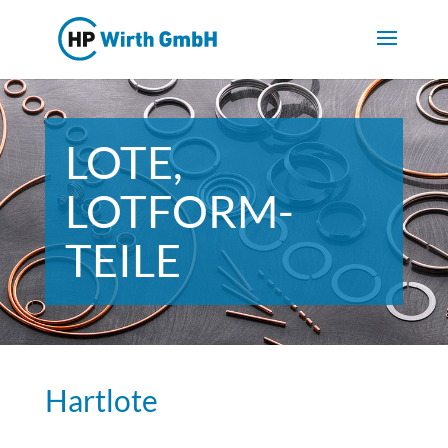
LOTE,
LOT­FORM­
TEILE
Hartlote