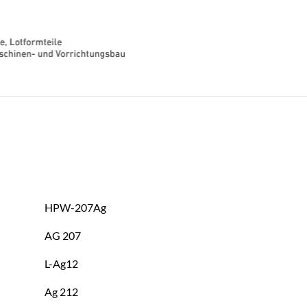
HPW-207Ag
AG 207
L-Ag12
Ag 212